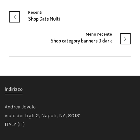
Recenti
Shop Cats Multi
Meno recente
Shop category banners 3 dark
Indirizzo
Andrea Jovele
viale dei tigli 2, Napoli, NA, 80131
ITALY (IT)