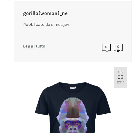
gorilla(woman)_ne
Pubblicato da
simo_jov
Leggi tutto
0
0
APR
03
2017