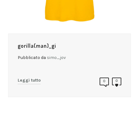
gorilla(man)_gi
Pubblicato da
simo_jov
Leggi tutto
0
0