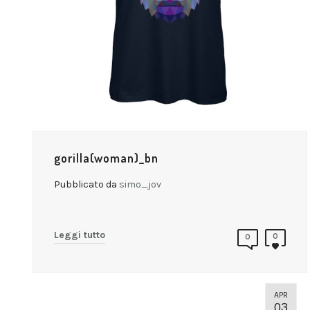
gorilla(woman)_bn
Pubblicato da
simo_jov
Leggi tutto
0
0
APR
03