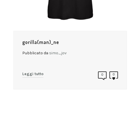
gorilla(man)_ne
Pubblicato da
simo_jov
Leggi tutto
0
0