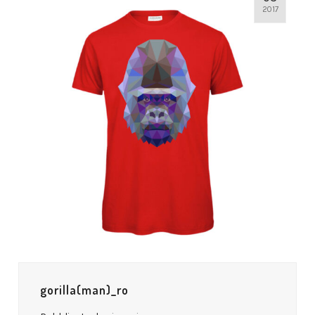
2017
gorilla(man)_ro