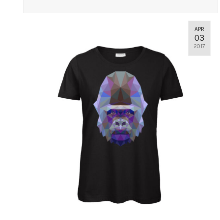
APR
03
2017