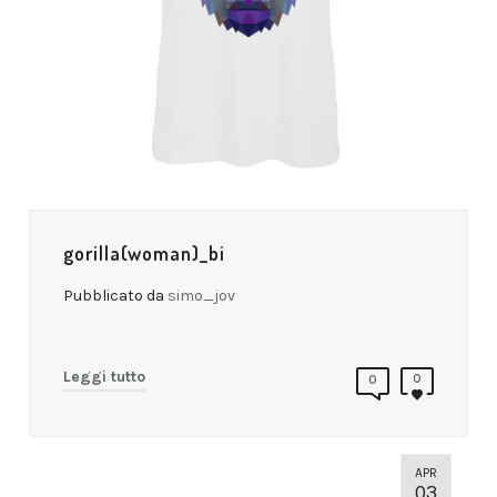
gorilla(woman)_bi
Pubblicato da
simo_jov
Leggi tutto
0
0
APR
03