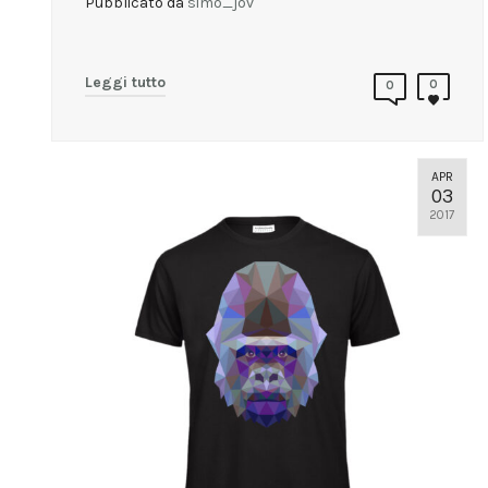
Pubblicato da
simo_jov
Leggi tutto
0
0
APR
03
2017