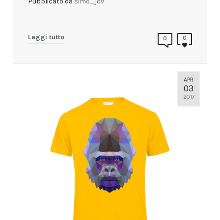
Pubblicato da
simo_jov
Leggi tutto
0
0
APR
03
2017