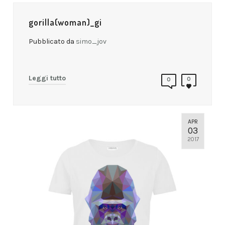
gorilla(woman)_gi
Pubblicato da
simo_jov
Leggi tutto
0
0
APR
03
2017