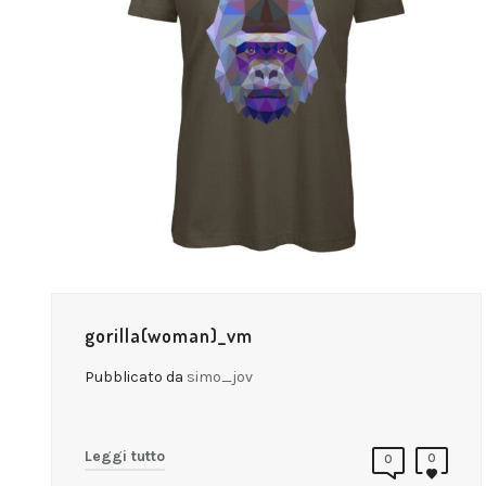
gorilla(woman)_vm
Pubblicato da
simo_jov
Leggi tutto
0
0