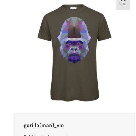
2017
gorilla(man)_vm