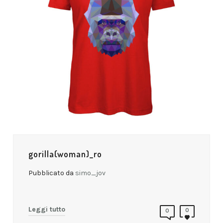
gorilla(woman)_ro
Pubblicato da
simo_jov
Leggi tutto
0
0