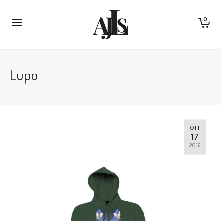
0
Lupo
OTT
17
2016