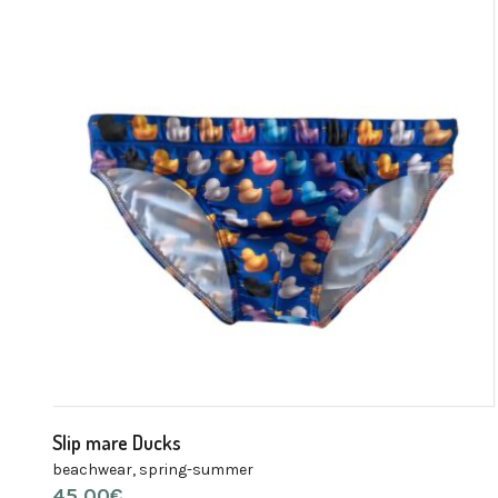
Slip mare Ducks
beachwear
,
spring-summer
45,00
€