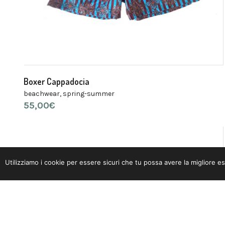
Boxer Cappadocia
beachwear
,
spring-summer
55,00
€
Utilizziamo i cookie per essere sicuri che tu possa avere la migliore es