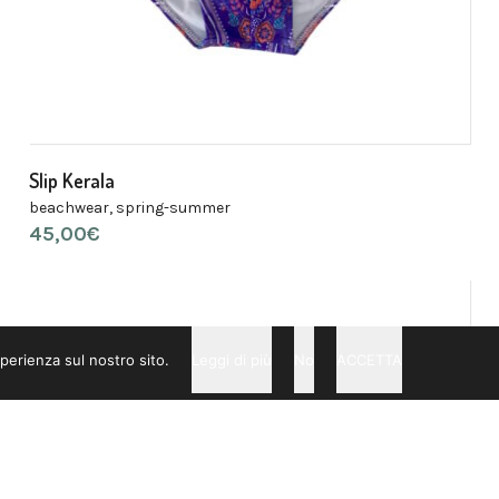
Slip Kerala
beachwear
,
spring-summer
45,00
€
perienza sul nostro sito.
Leggi di più
No
ACCETTA