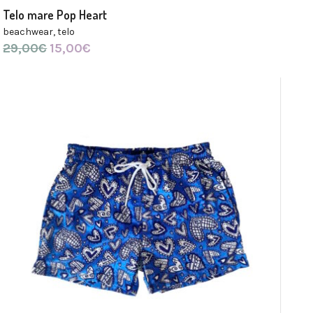
Telo mare Pop Heart
beachwear
,
telo
29,00
€
Il
15,00
€
Il
prezzo
prezzo
originale
attuale
era:
è:
29,00€.
15,00€.