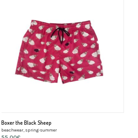
Boxer the Black Sheep
beachwear
,
spring-summer
55,00
€