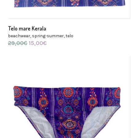
Telo mare Kerala
beachwear
,
spring-summer
,
telo
29,00
€
Il
15,00
€
Il
prezzo
prezzo
originale
attuale
era:
è:
29,00€.
15,00€.