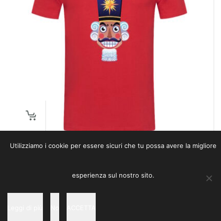
Utilizziamo i cookie per essere sicuri che tu possa avere la migliore
T-Shirt Nutcracker
christmas
,
spring-summer
,
t-shirt
,
toys
esperienza sul nostro sito.
29,00
€
Leggi di più
No
ACCETTA