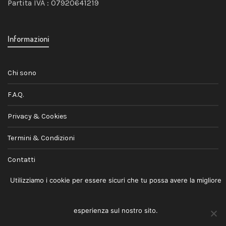
Partita IVA : 07920641219
Informazioni
Chi sono
F.A.Q.
Privacy & Cookies
Termini & Condizioni
Contatti
Utilizziamo i cookie per essere sicuri che tu possa avere la migliore
esperienza sul nostro sito.
© 2026
Andrea Jovele
· Lifestyle