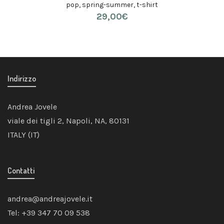
pop
,
spring-summer
,
t-shirt
29,00
€
Indirizzo
Andrea Jovele
viale dei tigli 2, Napoli, NA, 80131
ITALY (IT)
Contatti
andrea@andreajovele.it
Tel: +39 347 70 09 538