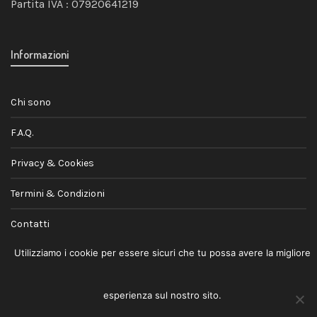
Partita IVA : 07920641219
Informazioni
Chi sono
F.A.Q.
Privacy & Cookies
Termini & Condizioni
Contatti
Utilizziamo i cookie per essere sicuri che tu possa avere la migliore
esperienza sul nostro sito.
© 2026
Andrea Jovele
· Lifestyle