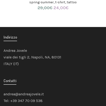
spring-summer
,
t-shirt
,
tattoo
29,00
€
Il
24,00
€
Il
prezzo
prezzo
originale
attuale
era:
è:
29,00€.
24,00€.
Indirizzo
Andrea Jovele
viale dei tigli 2, Napoli, NA, 80131
ITALY (IT)
Contatti
andrea@andreajovele.it
Tel: +39 347 70 09 538