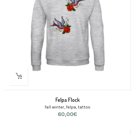
Felpa Flock
fall winter
,
felpa
,
tattoo
60,00
€