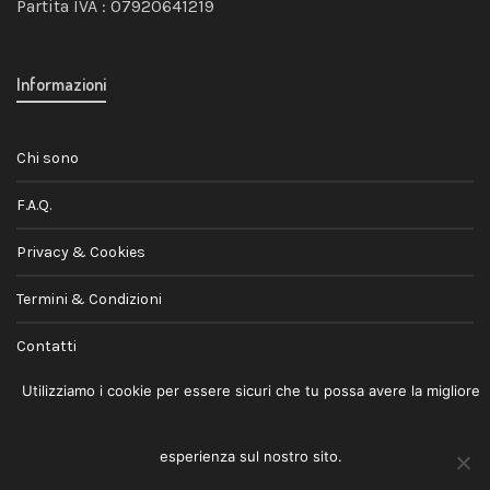
Partita IVA : 07920641219
Informazioni
Chi sono
F.A.Q.
Privacy & Cookies
Termini & Condizioni
Contatti
Utilizziamo i cookie per essere sicuri che tu possa avere la migliore
esperienza sul nostro sito.
© 2026
Andrea Jovele
· Lifestyle