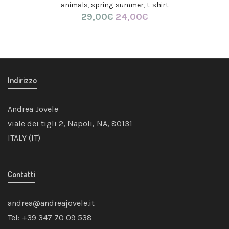
animals
,
spring-summer
,
t-shirt
29,00
€
Il
24,00
€
Il
prezzo
prezzo
originale
attuale
era:
è:
29,00€.
24,00€.
Indirizzo
Andrea Jovele
viale dei tigli 2, Napoli, NA, 80131
ITALY (IT)
Contatti
andrea@andreajovele.it
Tel: +39 347 70 09 538