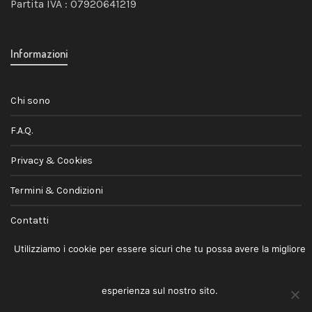
Partita IVA : 07920641219
Informazioni
Chi sono
F.A.Q.
Privacy & Cookies
Termini & Condizioni
Contatti
Utilizziamo i cookie per essere sicuri che tu possa avere la migliore
esperienza sul nostro sito.
© 2026
Andrea Jovele
· Lifestyle