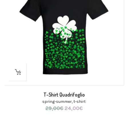
T-Shirt Quadrifoglio
spring-summer
,
t-shirt
29,00
€
Il
24,00
€
Il
prezzo
prezzo
originale
attuale
era:
è: