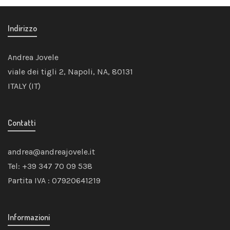
29,00€.
24,00€.
Indirizzo
Andrea Jovele
viale dei tigli 2, Napoli, NA, 80131
ITALY (IT)
Contatti
andrea@andreajovele.it
Tel: +39 347 70 09 538
Partita IVA : 07920641219
Informazioni