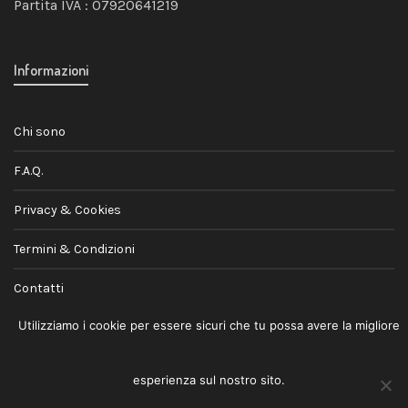
Partita IVA : 07920641219
Informazioni
Chi sono
F.A.Q.
Privacy & Cookies
Termini & Condizioni
Contatti
Utilizziamo i cookie per essere sicuri che tu possa avere la migliore
esperienza sul nostro sito.
© 2026
Andrea Jovele
· Lifestyle