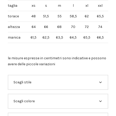
taglia
xs
s
m
l
xl
xxl
torace
48
51,5
55
58,5
62
65,5
altezza
64
66
68
70
72
74
manica
61,5
62,5
63,5
64,5
65,5
66,5
le misure espresse in centimetri sono indicative e possono
avere delle piccole variazioni