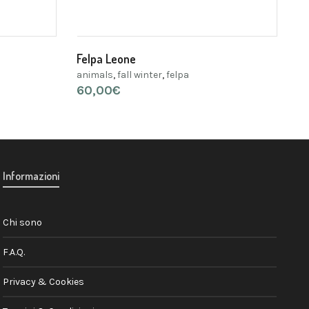
Felpa Leone
animals
,
fall winter
,
felpa
60,00
€
Informazioni
Chi sono
F.A.Q.
Privacy & Cookies