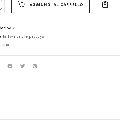
o
AGGIUNGI AL CARRELLO
datino-2
e:
fall winter
,
felpa
,
toys
atino