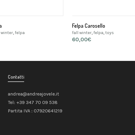
a
Felpa Carosello
l winter
,
felpa
fall winter
,
felpa
,
toys
60,00
€
Contatti
andrea@andreajovele.it
Tel: +39 347 70 09 538
Partita IVA : 07920641219