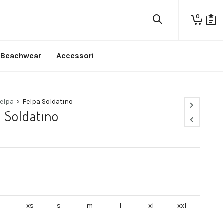
0
Beachwear
Accessori
felpa
>
Felpa Soldatino
 Soldatino
€
xs
s
m
l
xl
xxl