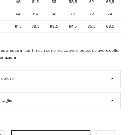
48
51,5
55
58,5
62
65,5
64
66
68
70
72
74
61,5
62,5
63,5
64,5
65,5
66,5
 espresse in centimetri sono indicative e possono avere delle
ariazioni