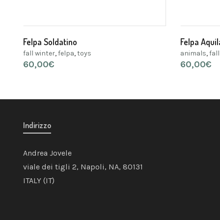
Felpa Soldatino
Felpa Aquil
fall winter
,
felpa
,
toys
animals
,
fal
60,00
€
60,00
€
Indirizzo
Andrea Jovele
viale dei tigli 2, Napoli, NA, 80131
ITALY (IT)