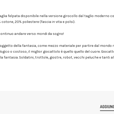
glia felpata disponibile nella versione girocollo dal taglio moderno co
 cotone, 20% poliestere (fascia in vita e polsi).
o continuo andare verso mondi da sogno!
 oggetto della fantasia, come mezzo materiale per partire dal mondo r
gico o costoso, il miglior giocattolo è quello quello del cuore.
Giocatto
a fantasia. Soldatini, trottole, giostre, robot, vecchi peluche e tanti
AGGIUNG