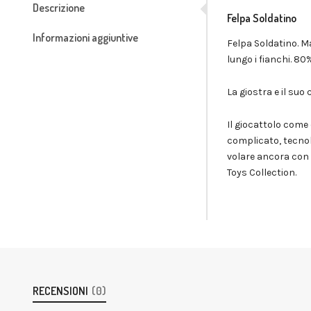
Descrizione
Felpa Soldatino
Informazioni aggiuntive
Felpa Soldatino. Ma
lungo i fianchi. 80%
La giostra e il su
Il giocattolo come
complicato, tecnolo
volare ancora con l
Toys Collection.
RECENSIONI
(0)