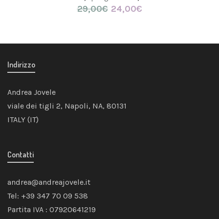
29,00
€
Il
24,00
€
Il
prezzo
prezzo
originale
attuale
era:
è:
29,00€.
24,00€.
Indirizzo
Andrea Jovele
viale dei tigli 2, Napoli, NA, 80131
ITALY (IT)
Contatti
andrea@andreajovele.it
Tel: +39 347 70 09 538
Partita IVA : 07920641219