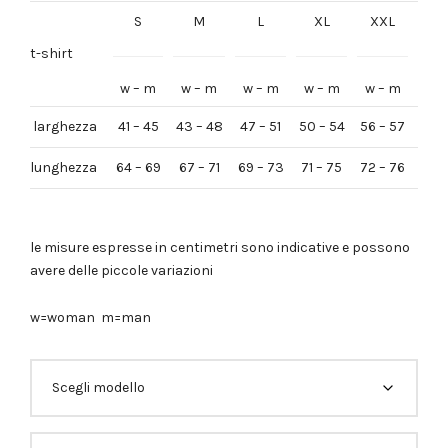
originale
attuale
S
M
L
XL
XXL
era:
è:
29,00€.
24,00€.
t-shirt
w – m
w – m
w – m
w – m
w – m
larghezza
41 – 45
43 – 48
47 – 51
50 – 54
56 – 57
lunghezza
64 – 69
67 – 71
69 – 73
71 – 75
72 – 76
le misure espresse in centimetri sono indicative e possono
avere delle piccole variazioni
w=woman m=man