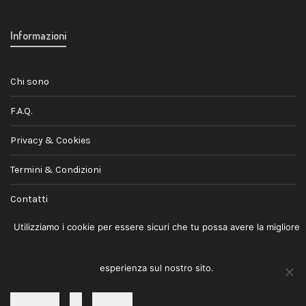
Informazioni
Chi sono
F.A.Q.
Privacy & Cookies
Termini & Condizioni
Contatti
Utilizziamo i cookie per essere sicuri che tu possa avere la migliore
esperienza sul nostro sito.
© 2026
Andrea Jovele
· Lifestyle