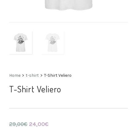
Home
>
t-shirt
>
T-Shirt Veliero
T-Shirt Veliero
29,00
€
24,00
€
Il
Il
prezzo
prezzo