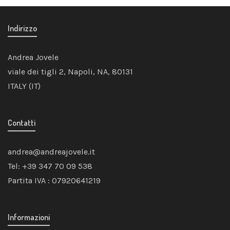
29,00€.
24,00€.
Indirizzo
Andrea Jovele
viale dei tigli 2, Napoli, NA, 80131
ITALY (IT)
Contatti
andrea@andreajovele.it
Tel: +39 347 70 09 538
Partita IVA : 07920641219
Informazioni