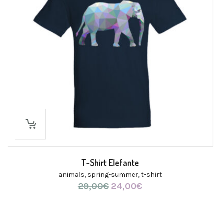
T-Shirt Elefante
animals
,
spring-summer
,
t-shirt
29,00
€
Il
24,00
€
Il
prezzo
prezzo
originale
attuale
era:
è: