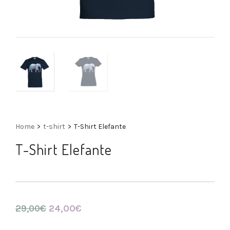
Home
>
t-shirt
>
T-Shirt Elefante
T-Shirt Elefante
29,00
€
24,00
€
Il
Il
prezzo
prezzo