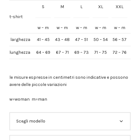
originale
attuale
S
M
L
XL
XXL
era:
è:
29,00€.
24,00€.
t-shirt
w – m
w – m
w – m
w – m
w – m
larghezza
41 – 45
43 – 48
47 – 51
50 – 54
56 – 57
lunghezza
64 – 69
67 – 71
69 – 73
71 – 75
72 – 76
le misure espresse in centimetri sono indicative e possono
avere delle piccole variazioni
w=woman m=man