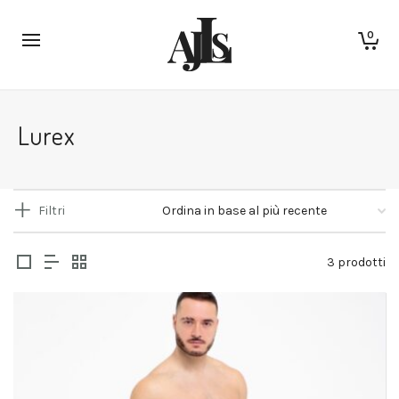
0
Lurex
Filtri
3 prodotti