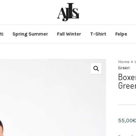
ti
Spring Summer
Fall Winter
T-Shirt
Felpe
Home
>
Green
Boxer
Gree
55,00