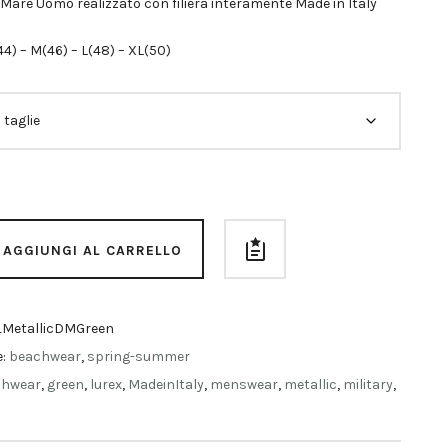
Mare Uomo realizzato con filiera interamente Made in Italy
(44) – M(46) – L(48) – XL(50)
AGGIUNGI AL CARRELLO
MetallicDMGreen
e:
beachwear
,
spring-summer
chwear
,
green
,
lurex
,
MadeinItaly
,
menswear
,
metallic
,
military
,