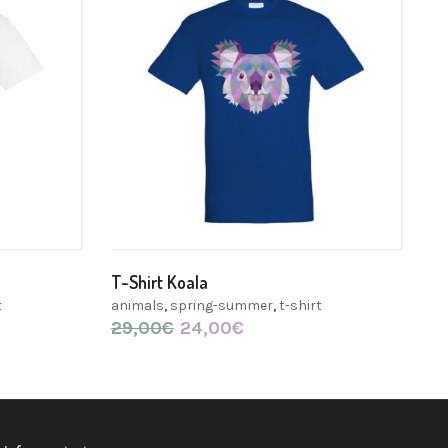
T-Shirt Koala
t
animals
,
spring-summer
,
t-shirt
29,00
€
Il
24,00
€
Il
prezzo
prezzo
originale
attuale
era:
è:
29,00€.
24,00€.