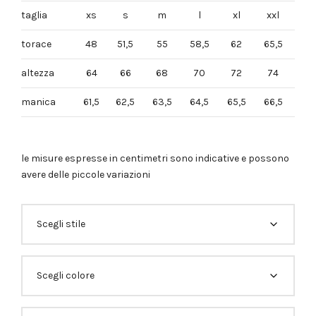
taglia
xs
s
m
l
xl
xxl
torace
48
51,5
55
58,5
62
65,5
altezza
64
66
68
70
72
74
manica
61,5
62,5
63,5
64,5
65,5
66,5
le misure espresse in centimetri sono indicative e possono
avere delle piccole variazioni