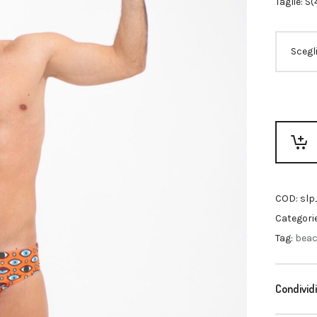
Taglie: S
COD:
slp
Categori
Tag:
bea
Condividi