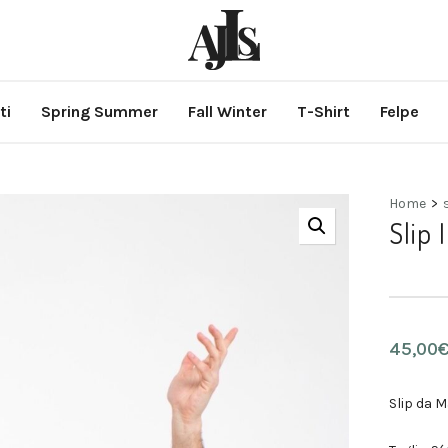
ti
Spring Summer
Fall Winter
T-Shirt
Felpe
Home
>
Slip 
45,00
Slip da M