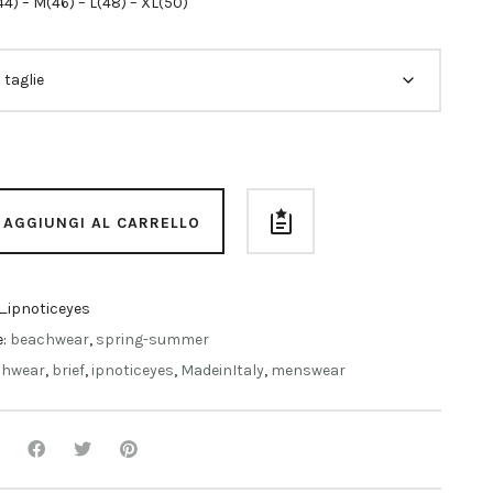
(44) – M(46) – L(48) – XL(50)
AGGIUNGI AL CARRELLO
_ipnoticeyes
e:
beachwear
,
spring-summer
chwear
,
brief
,
ipnoticeyes
,
MadeinItaly
,
menswear