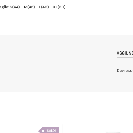
aglie: S(44) – M(46) – L(48) – XL(50)
AGGIUNG
Devi ess
SALDI