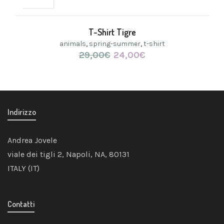
T-Shirt Tigre
animals
,
spring-summer
,
t-shirt
29,00
€
Il
24,00
€
Il
prezzo
prezzo
originale
attuale
era:
è:
29,00€.
24,00€.
Indirizzo
Andrea Jovele
viale dei tigli 2, Napoli, NA, 80131
ITALY (IT)
Contatti