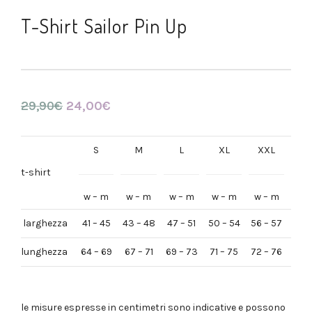
T-Shirt Sailor Pin Up
29,90
€
24,00
€
Il
Il
prezzo
prezzo
originale
attuale
S
M
L
XL
XXL
era:
è:
29,90€.
24,00€.
t-shirt
w – m
w – m
w – m
w – m
w – m
larghezza
41 – 45
43 – 48
47 – 51
50 – 54
56 – 57
lunghezza
64 – 69
67 – 71
69 – 73
71 – 75
72 – 76
le misure espresse in centimetri sono indicative e possono